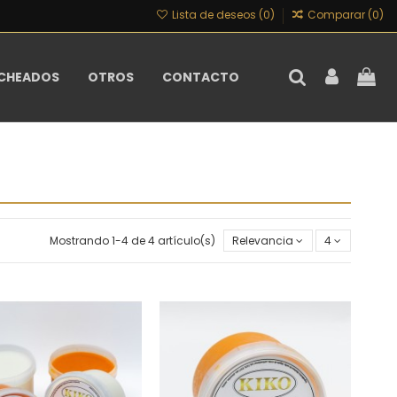
Lista de deseos (
0
)
Comparar (
0
)
CHEADOS
OTROS
CONTACTO
Mostrando 1-4 de 4 artículo(s)
Relevancia
4