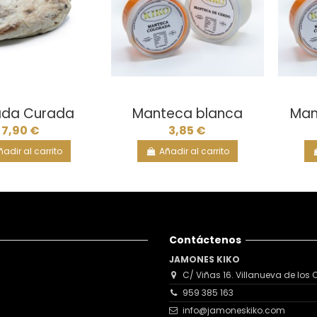
ada Curada
Manteca blanca
Man
7,90 €
3,85 €
ñadir al carrito
Añadir al carrito
Contáctenos
JAMONES KIKO
C/ Viñas 16. Villanueva de los C
959 385 163
info@jamoneskiko.com