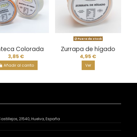
Fuera de stock
teca Colorada
Zurrapa de hígado
3,85 €
4,95 €
Añadir al carrito
Ver
astillejos, 21540, Huelva, España