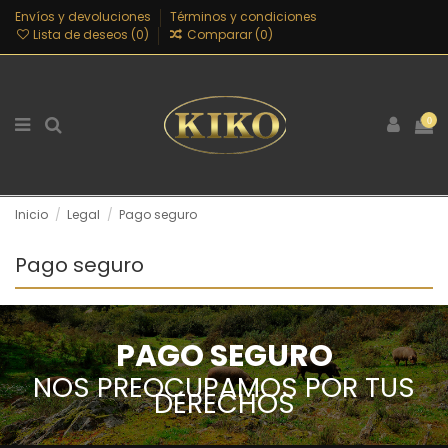
Envíos y devoluciones
Términos y condiciones
Lista de deseos (
0
)
Comparar (
0
)
0
Inicio
Legal
Pago seguro
Pago seguro
PAGO SEGURO
NOS PREOCUPAMOS POR TUS
DERECHOS