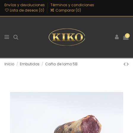
Envíos y devoluciones
Términos y condiciones
Lista de deseos (
0
)
Comparar (
0
)
0
Inicio
Embutidos
Caña de lomo 5B