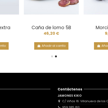
tock
0.8 y 1.1
Lomito 5B
Chor
53,90 €
€
Añadir al carrito
Añ
Contáctenos
JAMONES KIKO
C/ Viñas 16. Villanueva de los C
959 385 163