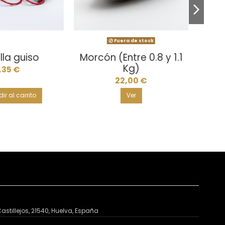
izo extra
Salchichón primera
19,80 €
11,00 €
adir al carrito
Añadir al carrito
astillejos, 21540, Huelva, España