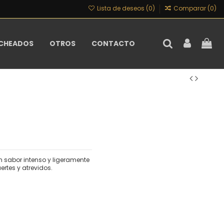
Lista de deseos (
0
)
Comparar (
0
)
CHEADOS
OTROS
CONTACTO
 sabor intenso y ligeramente
rtes y atrevidos.