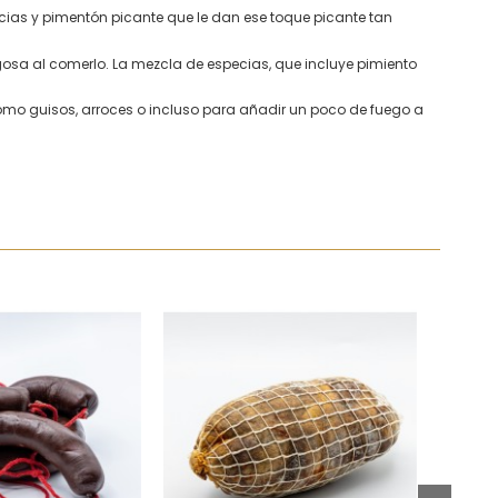
cias y pimentón picante que le dan ese toque picante tan
ugosa al comerlo. La mezcla de especias, que incluye pimiento
omo guisos, arroces o incluso para añadir un poco de fuego a